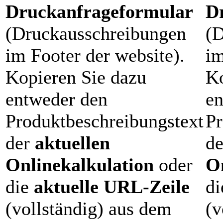
Druckanfrageformular
D
(Druckausschreibungen
(D
im Footer der website).
im
Kopieren Sie dazu
Ko
entweder den
en
Produktbeschreibungstext
Pr
der
aktuellen
d
Onlinekalkulation
oder
O
die
aktuelle URL-Zeile
d
(vollständig) aus dem
(v