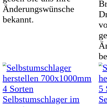
Br
Änderungswünsche
Dr
bekannt.
vo
ge
Ä
be