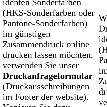
identen Sonderfarben
(HKS-Sonderfarben oder
W
Pantone-Sonderfarben)
Dr
im günstigen
id
Zusammendruck online
(H
drucken lassen möchten,
Pa
verwenden Sie unser
im
Druckanfrageformular
Z
(Druckausschreibungen
dr
im Footer der website).
ve