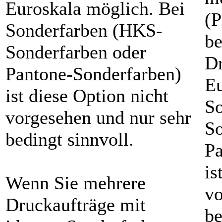
Euroskala möglich. Bei
(P
Sonderfarben (HKS-
be
Sonderfarben oder
Dr
Pantone-Sonderfarben)
Eu
ist diese Option nicht
S
vorgesehen und nur sehr
So
bedingt sinnvoll.
Pa
is
Wenn Sie mehrere
vo
Druckaufträge mit
be