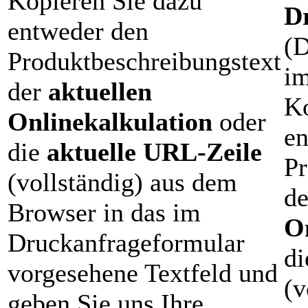
Kopieren Sie dazu
D
entweder den
(D
Produktbeschreibungstext
im
der
aktuellen
Ko
Onlinekalkulation
oder
en
die
aktuelle URL-Zeile
Pr
(vollständig) aus dem
d
Browser in das im
O
Druckanfrageformular
d
vorgesehene Textfeld und
(v
geben Sie uns Ihre