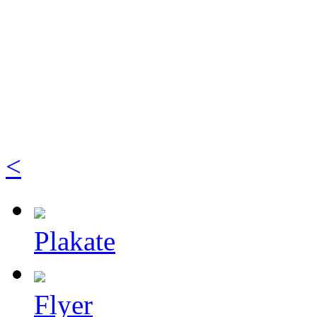
<
Plakate
Flyer