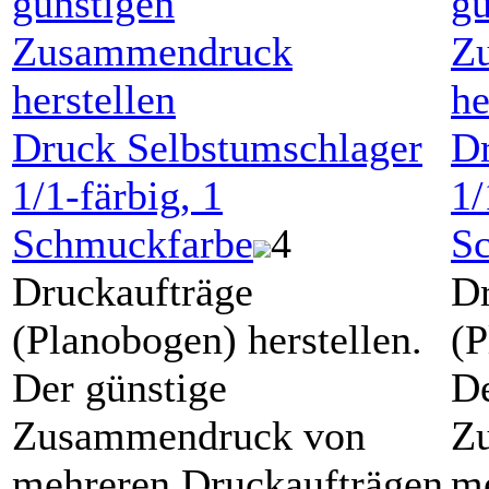
günstigen
gü
Zusammendruck
Z
herstellen
he
Druck Selbstumschlager
Dr
1/1-färbig
, 1
1/
Schmuckfarbe
4
S
Druckaufträge
Dr
(Planobogen) herstellen.
(P
Der günstige
De
Zusammendruck von
Z
mehreren Druckaufträgen
me