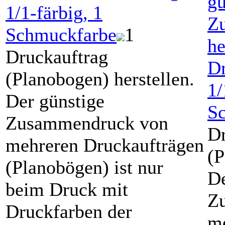
gü
1/1-färbig
, 1
Z
Schmuckfarbe
1
he
Druckauftrag
Dr
(Planobogen) herstellen.
1/
Der günstige
S
Zusammendruck von
Dr
mehreren Druckaufträgen
(P
(Planobögen) ist nur
De
beim Druck mit
Z
Druckfarben der
me