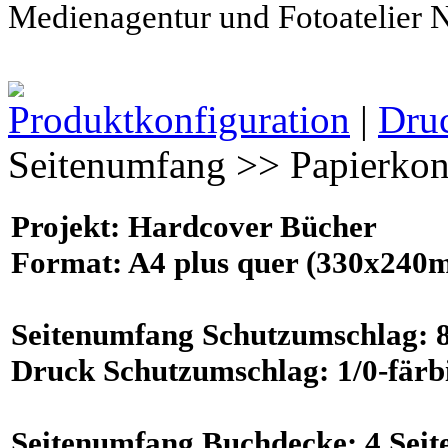
Medienagentur und Fotoatelier
Produktkonfiguration
|
Dru
Seitenumfang >> Papierkonf
Projekt
: Hardcover Bücher
Format
:
A4 plus
quer (330x240
Seitenumfang
Schutzumschlag:
Druck
Schutzumschlag:
1/0-färb
Seitenumfang
Buchdecke:
4
Seit