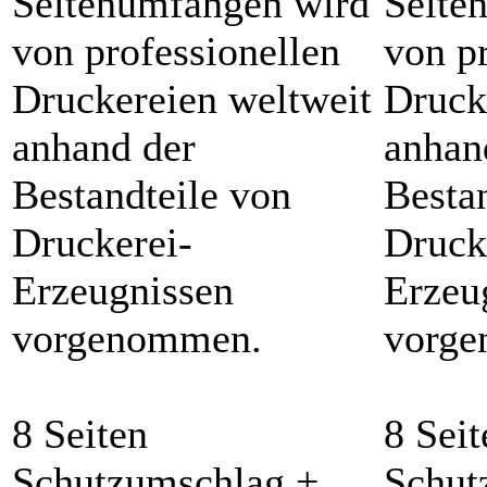
Seitenumfängen wird
Seite
von professionellen
von p
Druckereien weltweit
Druck
anhand der
anhan
Bestandteile von
Besta
Druckerei-
Druck
Erzeugnissen
Erzeu
vorgenommen.
vorg
8 Seiten
8 Seit
Schutzumschlag +
Schut