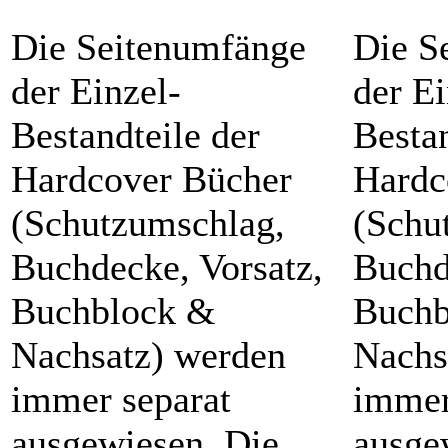
Die Seitenumfänge
Die S
der Einzel-
der Ei
Bestandteile der
Bestan
Hardcover Bücher
Hardc
(Schutzumschlag,
(Schu
Buchdecke, Vorsatz,
Buchd
Buchblock &
Buchb
Nachsatz) werden
Nachs
immer separat
immer
ausgewiesen. Die
ausge