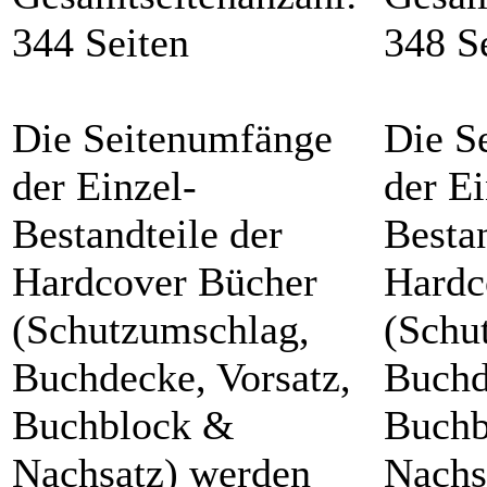
344 Seiten
348 S
Die Seitenumfänge
Die S
der Einzel-
der Ei
Bestandteile der
Bestan
Hardcover Bücher
Hardc
(Schutzumschlag,
(Schu
Buchdecke, Vorsatz,
Buchd
Buchblock &
Buchb
Nachsatz) werden
Nachs