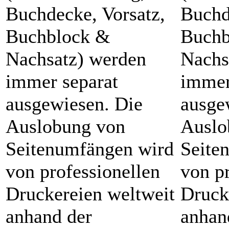
Buchdecke, Vorsatz,
Buchd
Buchblock &
Buchb
Nachsatz) werden
Nachs
immer separat
immer
ausgewiesen. Die
ausge
Auslobung von
Auslo
Seitenumfängen wird
Seite
von professionellen
von p
Druckereien weltweit
Druck
anhand der
anhan