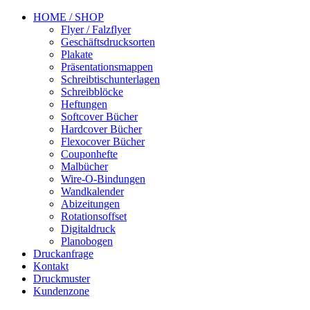
HOME / SHOP
Flyer / Falzflyer
Geschäftsdrucksorten
Plakate
Präsentationsmappen
Schreibtischunterlagen
Schreibblöcke
Heftungen
Softcover Bücher
Hardcover Bücher
Flexocover Bücher
Couponhefte
Malbücher
Wire-O-Bindungen
Wandkalender
Abizeitungen
Rotationsoffset
Digitaldruck
Planobogen
Druckanfrage
Kontakt
Druckmuster
Kundenzone