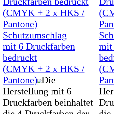
Schutzumschlag
Sch
mit
6 Druckfarben
mi
bedruckt
bed
(
CMYK
+
2
x HKS /
(
C
Pantone)
Die
Pan
Herstellung mit 6
Her
Druckfarben beinhaltet
Dru
die 4 Druckfarben der
die