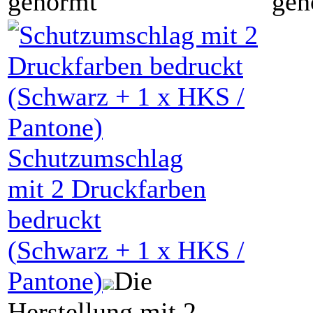
genormt
gen
Schutzumschlag
mit
2 Druckfarben
bedruckt
(
Schwarz
+
1
x HKS /
Pantone)
Die
Herstellung mit 2