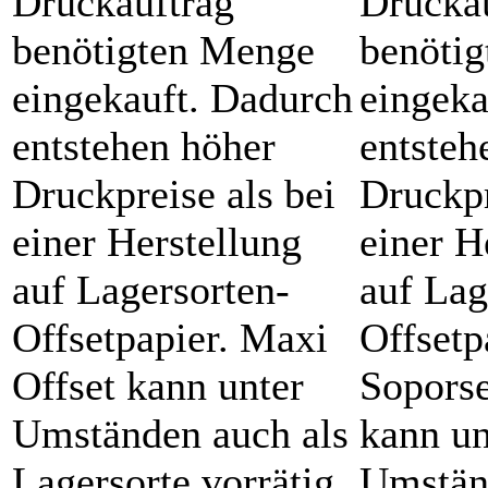
Druckauftrag
Drucka
benötigten Menge
benöti
eingekauft. Dadurch
eingeka
entstehen höher
entsteh
Druckpreise als bei
Druckpr
einer Herstellung
einer H
auf Lagersorten-
auf Lag
Offsetpapier. Maxi
Offsetp
Offset kann unter
Soporse
Umständen auch als
kann un
Lagersorte vorrätig
Umstän