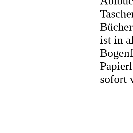
Abibüc
Tasche
Bücher
ist in 
Bogenf
Papier
sofort 