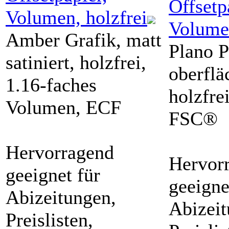
Offsetp
Volumen, holzfrei
Volumen
Amber Grafik, matt
Plano P
satiniert, holzfrei,
oberflä
1.16-faches
holzfre
Volumen, ECF
FSC®
Hervorragend
Hervor
geeignet für
geeigne
Abizeitungen,
Abizeit
Preislisten,