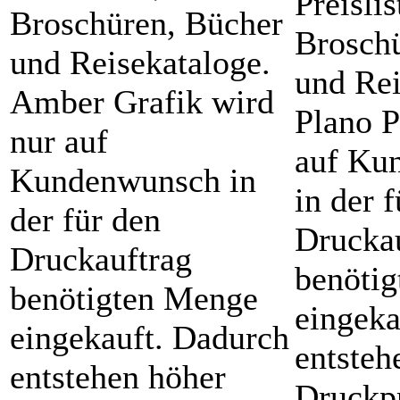
Preislis
Broschüren, Bücher
Brosch
und Reisekataloge.
und Rei
Amber Grafik wird
Plano P
nur auf
auf Ku
Kundenwunsch in
in der 
der für den
Drucka
Druckauftrag
benöti
benötigten Menge
eingeka
eingekauft. Dadurch
entsteh
entstehen höher
Druckpr