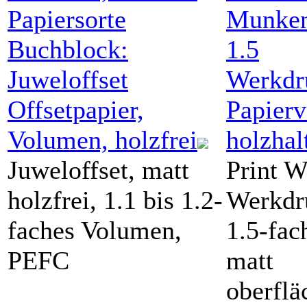
Papiersorte
Munken
Buchblock:
1.5
Juweloffset
Werkdr
Offsetpapier,
Papier
Volumen, holzfrei
holzhal
Juweloffset, matt
Print W
holzfrei, 1.1 bis 1.2-
Werkdr
faches Volumen,
1.5-fac
PEFC
matt
oberflä