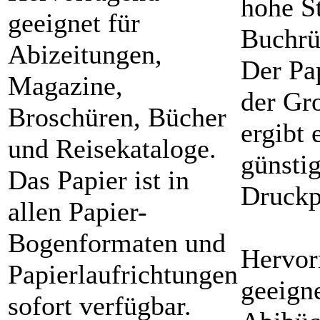
hohe S
geeignet für
Buchrü
Abizeitungen,
Der Pa
Magazine,
der Gr
Broschüren, Bücher
ergibt 
und Reisekataloge.
günsti
Das Papier ist in
Druckp
allen Papier-
Bogenformaten und
Hervor
Papierlaufrichtungen
geeigne
sofort verfügbar.