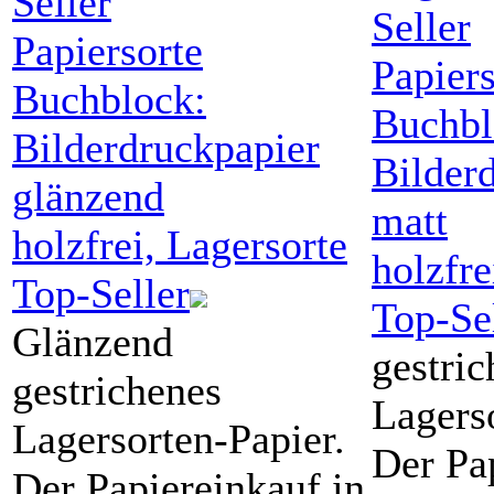
Papiersorte
Papiers
Buchblock:
Buchbl
Bilderdruckpapier
Bilder
glänzend
matt
holzfrei, Lagersorte
holzfre
Top-Seller
Top-Se
Glänzend
gestric
gestrichenes
Lagers
Lagersorten-Papier.
Der Pa
Der Papiereinkauf in