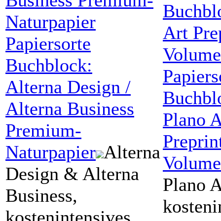
Papiersorte
Buchblock:
Papiers
Alterna Design
/
Buchbl
Alterna Business
Plano A
Premium-
Preprin
Naturpapier
Alterna
Volumen
Design & Alterna
Plano A
Business,
kosteni
kostenintensives