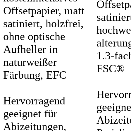
Offsetp
Offsetpapier, matt
satinier
satiniert, holzfrei,
hochwe
ohne optische
alterun
Aufheller in
1.3-fac
naturweißer
FSC®
Färbung, EFC
Hervor
Hervorragend
geeigne
geeignet für
Abizeit
Abizeitungen,