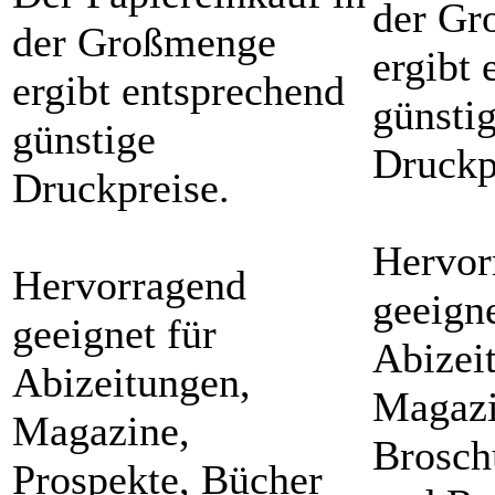
der Gr
der Großmenge
ergibt 
ergibt entsprechend
günsti
günstige
Druckp
Druckpreise.
Hervor
Hervorragend
geeigne
geeignet für
Abizei
Abizeitungen,
Magazi
Magazine,
Brosch
Prospekte, Bücher