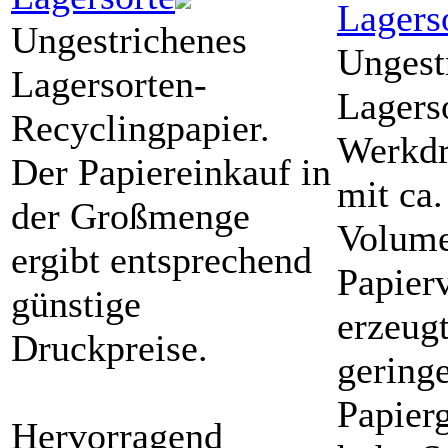
Lagers
Ungestrichenes
Ungest
Lagersorten-
Lagers
Recyclingpapier.
Werkdr
Der Papiereinkauf in
mit ca
der Großmenge
Volume
ergibt entsprechend
Papier
günstige
erzeugt
Druckpreise.
gering
Papier
Hervorragend