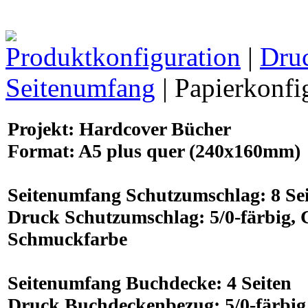
Produktkonfiguration
|
Dru
Seitenumfang
| Papierkonfi
Projekt
: Hardcover Bücher
Format
:
A5 plus
quer (240x160mm)
Seitenumfang
Schutzumschlag:
8
Sei
Druck
Schutzumschlag:
5/0-färbig
,
Schmuckfarbe
Seitenumfang
Buchdecke:
4
Seiten
Druck
Buchdeckenbezug:
5/0-färbig