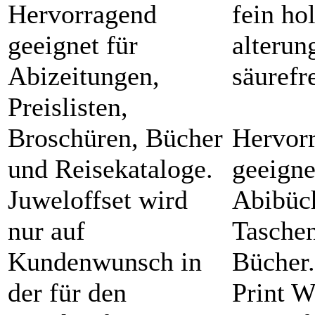
Hervorragend
fein hol
geeignet für
alterun
Abizeitungen,
säurefr
Preislisten,
Broschüren, Bücher
Hervor
und Reisekataloge.
geeigne
Juweloffset wird
Abibüc
nur auf
Tasche
Kundenwunsch in
Bücher
der für den
Print W