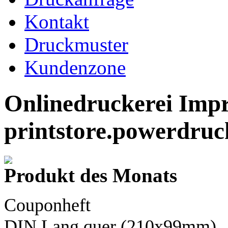
Kontakt
Druckmuster
Kundenzone
Onlinedruckerei Imp
printstore.powerdru
Produkt des Monats
Couponheft
DIN Lang
quer (210x99mm)