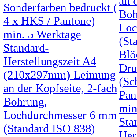
Blö
Dru
(
Sc
Pan
mi
Sta
Her