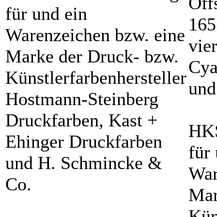
Off
für und ein
165
Warenzeichen bzw. eine
vie
Marke der Druck- bzw.
Cya
Künstlerfarbenhersteller
und
Hostmann-Steinberg
Druckfarben, Kast +
HKS
Ehinger Druckfarben
für
und H. Schmincke &
War
Co.
Mar
Kün