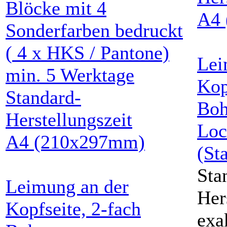
Blöcke mit
4
A4
Sonderfarben
bedruckt
(
4
x HKS / Pantone)
Lei
min.
5
Werktage
Kop
Standard-
Boh
Herstellungszeit
Loc
A4
(210x297mm)
(St
Sta
Leimung an der
Her
Kopfseite, 2-fach
exa