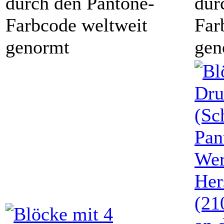
durch den Pantone-
dur
Farbcode weltweit
Far
genormt
gen