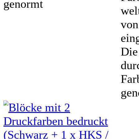
genormt
wel
von
ein
Die
dur
Far
gen