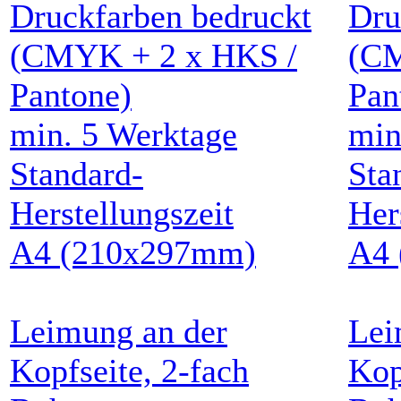
Druckfarben
bedruckt
Dru
(
CMYK
+
2
x HKS /
(
C
Pantone)
Pan
min.
5
Werktage
mi
Standard-
Sta
Herstellungszeit
Her
A4
(210x297mm)
A4
Leimung an der
Lei
Kopfseite, 2-fach
Kop