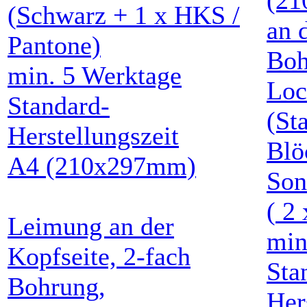
(
Schwarz
+
1
x HKS /
Pantone)
min.
5
Werktage
Standard-
Herstellungszeit
Blö
A4
(210x297mm)
Son
(
2
Leimung an der
mi
Kopfseite, 2-fach
Sta
Bohrung,
Her