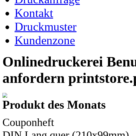
Kontakt
Druckmuster
Kundenzone
Onlinedruckerei Ben
anfordern printstor
Produkt des Monats
Couponheft
DIN Lang
quer (210x99mm)